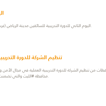
ال
P
P
P
P
P
P
a
a
a
a
a
a
g
g
g
g
g
g
اليوم الثاني للدورة التدريبية للسائقين مدينة الرياض (غرب الرياض) المقامة في ادارة تعليم منطقة الرياض.
e
e
e
e
e
e
تنظيم الشركة للدورة التدريب
طات من تنظيم الشركة للدورة التدريبية العملية في مجال الأم
محافظة #الليث والتي تضمنت التوعية بالقيادة الآمنة والتعريف بالقاعدة الذهبية.