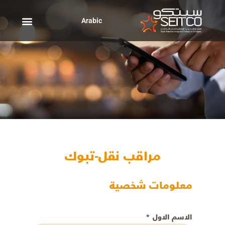
خطي
لى
Arabic
لمحتوى
مراقب نقل-تبوك
معلومات شخصية
الاسم الاول
*