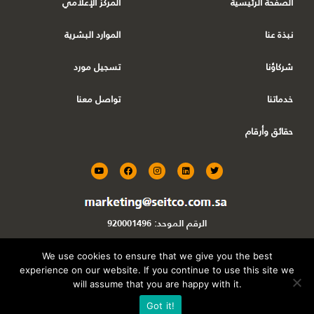
الصفحة الرئيسية
المركز الإعلامي
نبذة عنا
الموارد البشریة
شركاؤنا
تسجیل مورد
خدماتنا
تواصل معنا
حقائق وأرقام
Y
F
I
L
T
o
a
n
i
w
u
c
s
n
i
t
e
t
k
t
u
b
a
e
t
b
o
g
d
e
الرقم الموحد:
920001496
e
o
r
i
r
k
a
n
m
We use cookies to ensure that we give you the best
experience on our website. If you continue to use this site we
Powered By
DAS360
will assume that you are happy with it.
Got it!
Seitco KSA
All Rights Reserved ©
.Copyrights 2026.