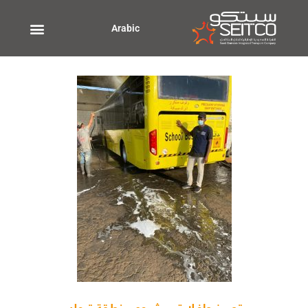
خطي
لى
Arabic
لمحتوى