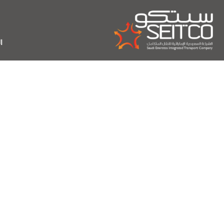
خطي
لى
لمحتوى
ا